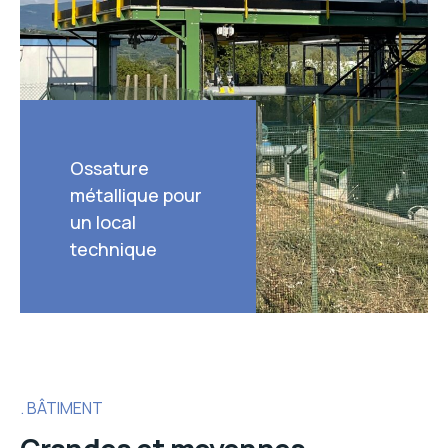
Ossature
métallique pour
un local
technique
BÂTIMENT