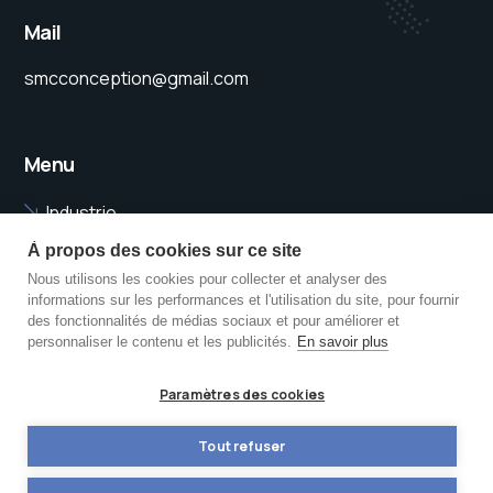
Mail
smcconception@gmail.com
Menu
Industrie
Bâtiment
À propos des cookies sur ce site
Nous utilisons les cookies pour collecter et analyser des
Particuliers
informations sur les performances et l'utilisation du site, pour fournir
Nos projets
des fonctionnalités de médias sociaux et pour améliorer et
personnaliser le contenu et les publicités.
En savoir plus
À propos
Paramètres des cookies
Fait avec ❤️ par
H&B CRÉATION
© 2023 SMC CONCEPTION – Tous
droits réservés.
Tout refuser