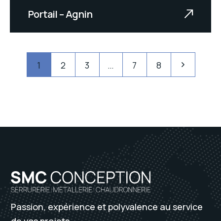
Portail – Agnin
Texte à venir.
1
2
3
…
7
8
Passion, expérience et polyvalence au service
de vos projets.